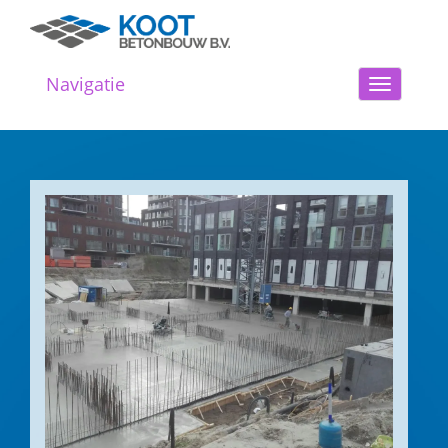
Navigatie
Toggle
navigatio