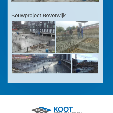
Bouwproject Beverwijk