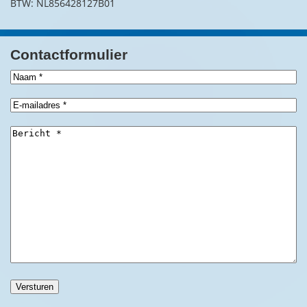
BTW: NL856428127B01
Contactformulier