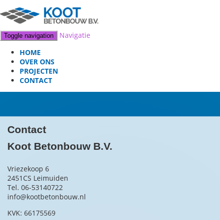
Navigatie
Toggle navigation
HOME
OVER ONS
PROJECTEN
CONTACT
Contact
Koot Betonbouw B.V.
Vriezekoop 6
2451CS Leimuiden
Tel. 06-53140722
info@kootbetonbouw.nl
KVK: 66175569